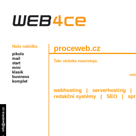
Naše nabídka
proceweb.cz
pikolo
mail
Tato stránka neexistuje.
start
mini
klasik
rek
business
komplet
webhosting
|
serverhosting
|
redakční systémy
|
SEO
|
spr